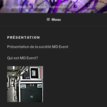
Aller
Sonorisation – Eclairage – Animation
au
contenu
Menu
principal
PRÉSENTATION
Présentation de la société MD Event
Qui est MD Event?