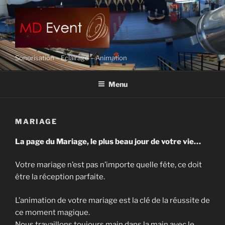
Aller
au
contenu
principal
Sonorisation – Eclairage – Animation
Menu
MARIAGE
La page du Mariage, le plus beau jour de votre vie…
Votre mariage n’est pas n’importe quelle fête, ce doit
être la réception parfaite.
L’animation de votre mariage est la clé de la réussite de
ce moment magique.
Nous travaillons toujours main dans la main avec le